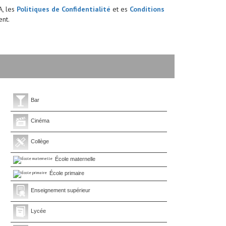
A, les
Politiques de Confidentialité
et es
Conditions
nt.
Bar
Cinéma
Collège
École maternelle
École primaire
Enseignement supérieur
Lycée