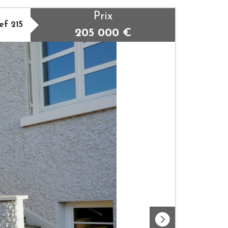
Prix
ef 215
205 000
€