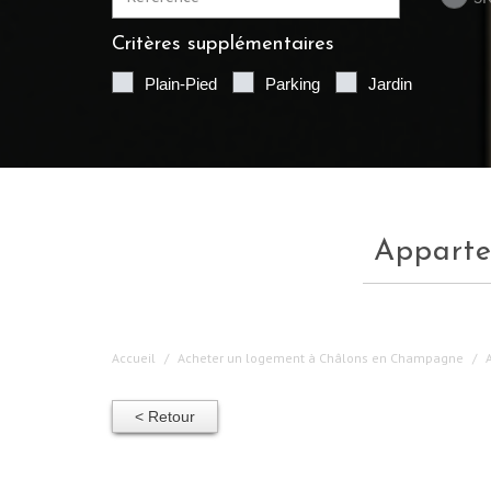
Critères supplémentaires
Plain-Pied
Parking
Jardin
appart
Accueil
Acheter un logement à Châlons en Champagne
< Retour