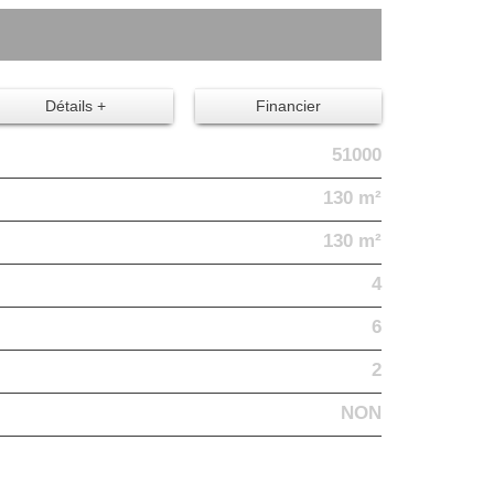
Détails +
Financier
51000
130 m²
130 m²
4
6
2
NON