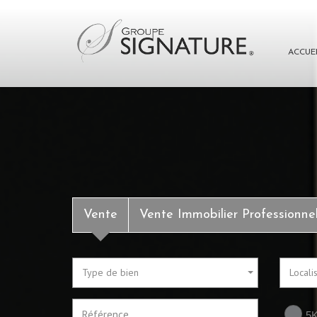
ACCUE
Vente
Vente Immobilier Professionne
Type de bien
Locali
5