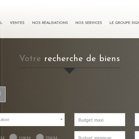
IL
VENTES
NOS RÉALISATIONS
NOS SERVICES
LE GROUPE SI
votre
recherche de biens
l
sation
KM
10KM
25KM