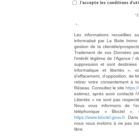
J'accepte les conditions d'ut
* 
* :
Les informations recueillies s
informatisé par La Boite Immo 
gestion de la clientèle/prospe
Traitement de vos Données per
l'intérêt légitime de l'Agence 
suppression et sont destinée
informatique et libertés », v
d’effacement, d’opposition, de l
retirer votre consentement à t
Réseau. Consultez le site
https://
estimez, après avoir contacté l
Libertés » ne sont pas respect
Nous vous informons de l’ex
téléphonique « Bloctel », 
https://www.bloctel.gouv.fr
. Dans
nous vous invitons à ne pas in
libre.