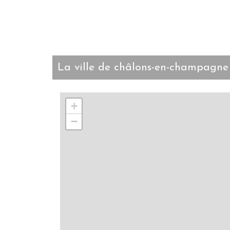
la ville de châlons-en-champagne
+
−