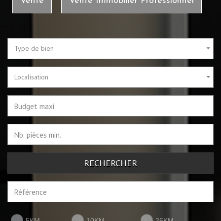
Vente
Vente Immobilier Professionnel
Type de bien
Localisation
RECHERCHER
5KM
10KM
25KM