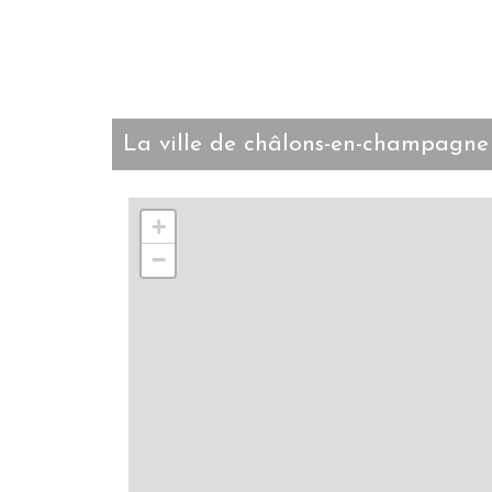
la ville de châlons-en-champagne
+
−