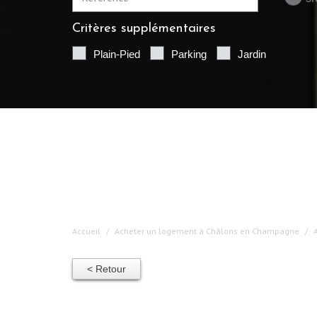
Critères supplémentaires
Plain-Pied
Parking
Jardin
Accueil
Acheter un logement à Châlons en Champagne
< Retour