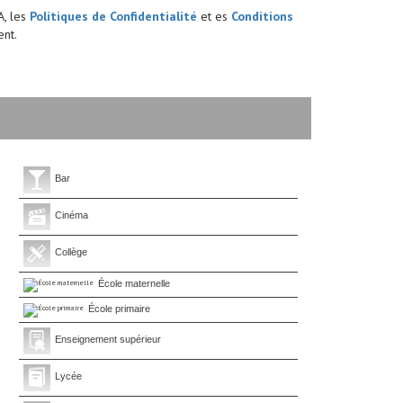
A, les
Politiques de Confidentialité
et es
Conditions
nt.
Bar
Cinéma
Collège
École maternelle
École primaire
Enseignement supérieur
Lycée