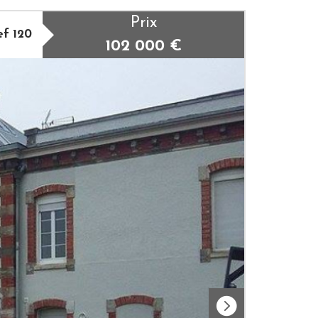
Prix
ef 120
102 000
€