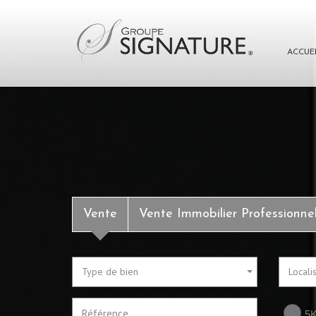
ACCUE
Vente
Vente Immobilier Professionne
Type de bien
Locali
5