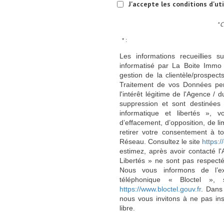
J'accepte les conditions d'ut
* 
* :
Les informations recueillies s
informatisé par La Boite Immo 
gestion de la clientèle/prospe
Traitement de vos Données per
l'intérêt légitime de l'Agence 
suppression et sont destinée
informatique et libertés », v
d’effacement, d’opposition, de l
retirer votre consentement à t
Réseau. Consultez le site
https://
estimez, après avoir contacté l
Libertés » ne sont pas respect
Nous vous informons de l’ex
téléphonique « Bloctel », 
https://www.bloctel.gouv.fr
. Dans
nous vous invitons à ne pas in
libre.