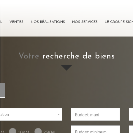
IL
VENTES
NOS RÉALISATIONS
NOS SERVICES
LE GROUPE SI
votre
recherche de biens
l
sation
KM
10KM
25KM