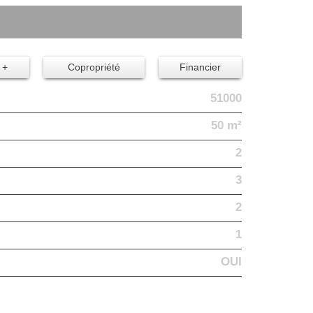
 +
Copropriété
Financier
51000
50 m²
2
3
2
1
OUI