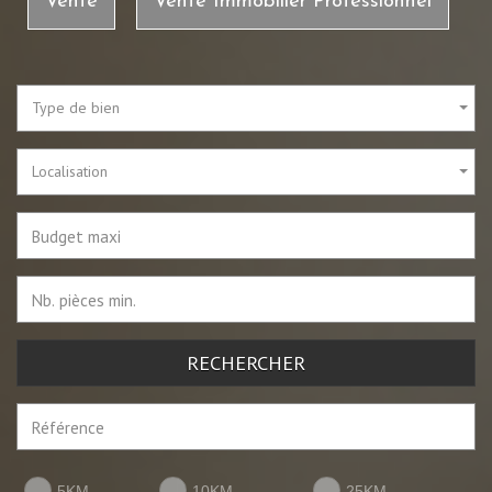
Vente
Vente Immobilier Professionnel
Type de bien
Localisation
RECHERCHER
5KM
10KM
25KM