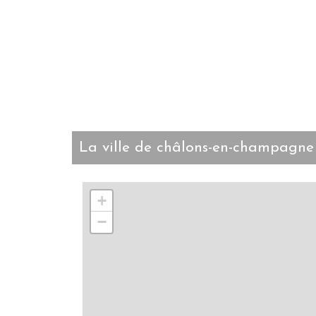
la ville de châlons-en-champagne
+
−