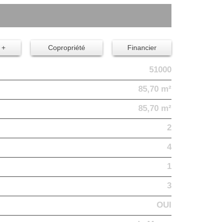
 +
Copropriété
Financier
51000
85,70 m²
85,70 m²
2
4
1
3
OUI