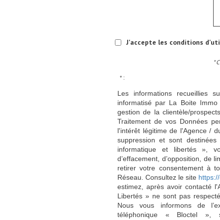
J'accepte les conditions d'ut
* 
* :
Les informations recueillies s
informatisé par La Boite Immo 
gestion de la clientèle/prospe
Traitement de vos Données per
l'intérêt légitime de l'Agence 
suppression et sont destinée
informatique et libertés », v
d’effacement, d’opposition, de l
retirer votre consentement à t
Réseau. Consultez le site
https://
estimez, après avoir contacté l
Libertés » ne sont pas respect
Nous vous informons de l’ex
téléphonique « Bloctel », 