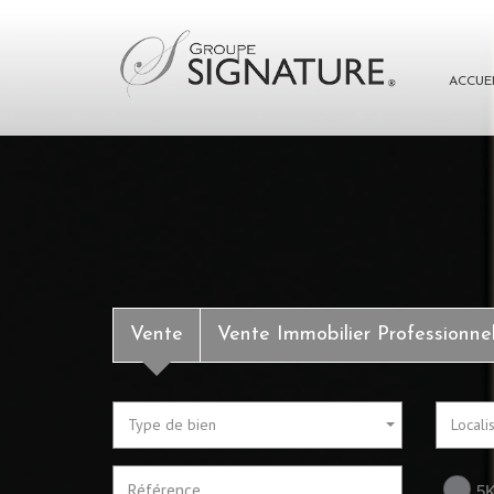
ACCUE
Vente
Vente Immobilier Professionne
Type de bien
Locali
5