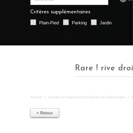
Critères supplémentaires
Plain-Pied
Parking
Jardin
rare ! rive d
Accueil
Acheter un logement à Châlons en Champagne
< Retour