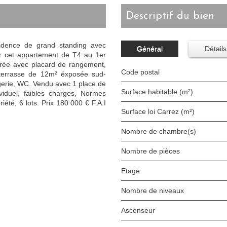
descriptif du bien
idence de grand standing avec
Général
Détails
ir cet appartement de T4 au 1er
rée avec placard de rangement,
Code postal
 terrasse de 12m² éxposée sud-
ngerie, WC. Vendu avec 1 place de
Surface habitable (m²)
viduel, faibles charges, Normes
iété, 6 lots. Prix 180 000 € F.A.I
Surface loi Carrez (m²)
Nombre de chambre(s)
Nombre de pièces
Etage
Nombre de niveaux
Ascenseur