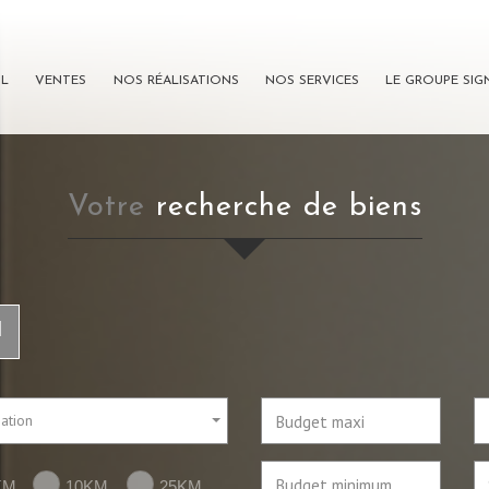
IL
VENTES
NOS RÉALISATIONS
NOS SERVICES
LE GROUPE SI
votre
recherche de biens
l
sation
KM
10KM
25KM