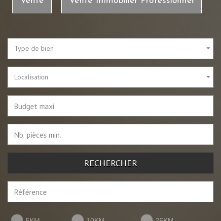
Vente
Vente Immobilier Professionnel
Type de bien
Localisation
RECHERCHER
5KM
10KM
25KM