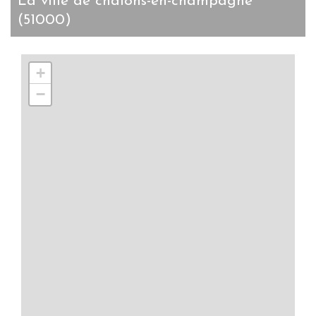
la ville de châlons-en-champagne
(51000)
+
−