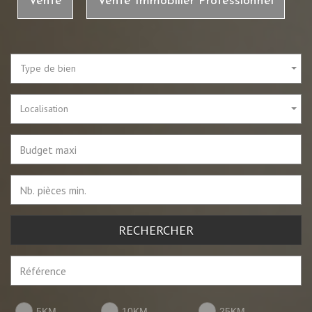
Vente
Vente Immobilier Professionnel
Type de bien
Localisation
RECHERCHER
5KM
10KM
25KM