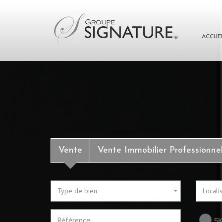
ACCUE
Vente
Vente Immobilier Professionne
Type de bien
Locali
5