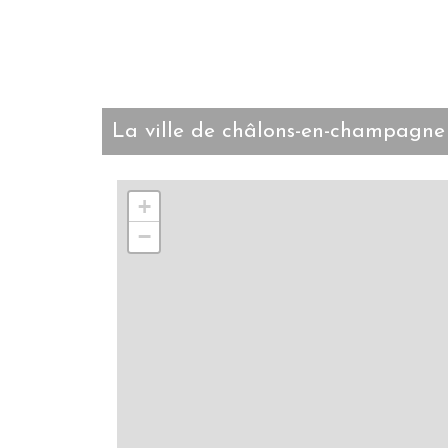
la ville de châlons-en-champagne
+
−