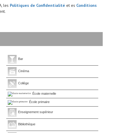
A, les
Politiques de Confidentialité
et es
Conditions
nt.
Bar
Cinéma
Collège
École maternelle
École primaire
Enseignement supérieur
Bibliothèque