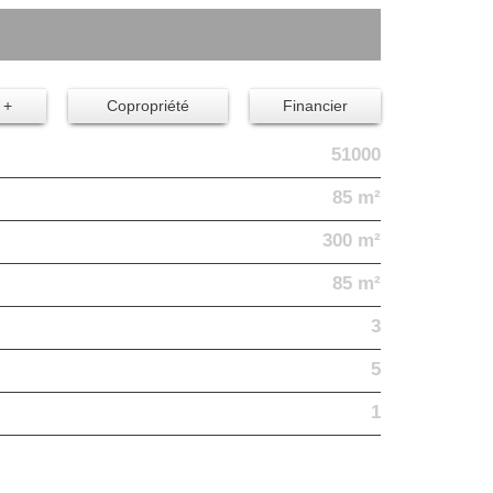
 +
Copropriété
Financier
51000
85 m²
300 m²
85 m²
3
5
1