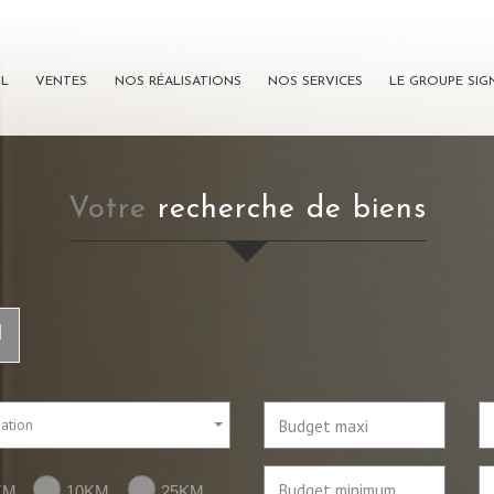
IL
VENTES
NOS RÉALISATIONS
NOS SERVICES
LE GROUPE SI
votre
recherche de biens
l
sation
KM
10KM
25KM