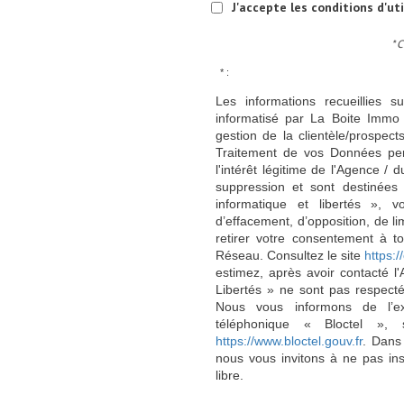
J'accepte les conditions d'ut
* 
* :
Les informations recueillies s
informatisé par La Boite Immo 
gestion de la clientèle/prospe
Traitement de vos Données per
l'intérêt légitime de l'Agence 
suppression et sont destinée
informatique et libertés », v
d’effacement, d’opposition, de l
retirer votre consentement à t
Réseau. Consultez le site
https://
estimez, après avoir contacté l
Libertés » ne sont pas respect
Nous vous informons de l’ex
téléphonique « Bloctel », 
https://www.bloctel.gouv.fr
. Dans
nous vous invitons à ne pas in
libre.