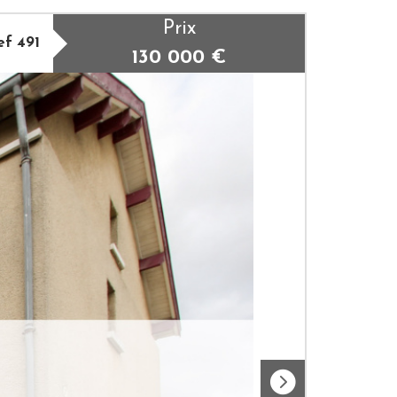
Prix
ef 491
130 000
€