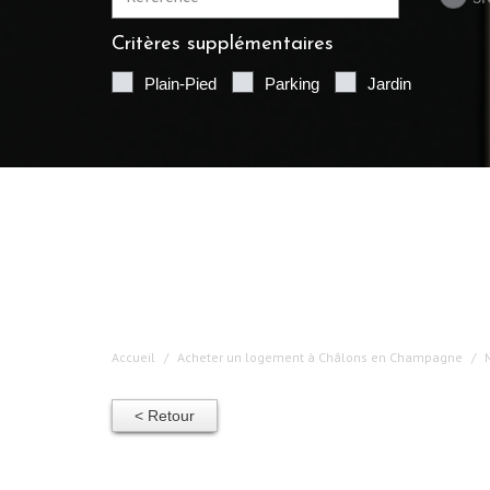
Critères supplémentaires
Plain-Pied
Parking
Jardin
Accueil
Acheter un logement à Châlons en Champagne
< Retour