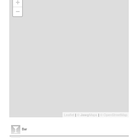
+
−
Leaflet
|
©
Maps
|
© OpenStreetMap
Jawg
Bar