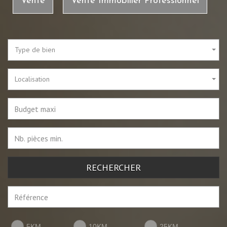
Vente
Vente Immobilier Professionnel
Type de bien
Localisation
RECHERCHER
5KM
10KM
25KM