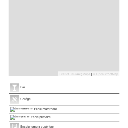
Leaflet
|
©
Maps
|
© OpenStreetMap
Jawg
Bar
Collège
École maternelle
École primaire
Enseignement supérieur