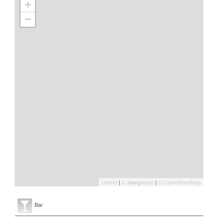
+
−
Leaflet
|
©
Maps
|
© OpenStreetMap
Jawg
Bar