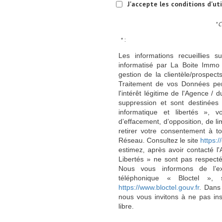
J'accepte les conditions d'ut
* 
* :
Les informations recueillies s
informatisé par La Boite Immo 
gestion de la clientèle/prospe
Traitement de vos Données per
l'intérêt légitime de l'Agence 
suppression et sont destinée
informatique et libertés », v
d’effacement, d’opposition, de l
retirer votre consentement à t
Réseau. Consultez le site
https://
estimez, après avoir contacté l
Libertés » ne sont pas respect
Nous vous informons de l’ex
téléphonique « Bloctel », 
https://www.bloctel.gouv.fr
. Dans
nous vous invitons à ne pas in
libre.