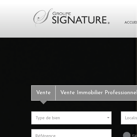
ACCUE
Vente
Vente Immobilier Professionne
Type de bien
Locali
5