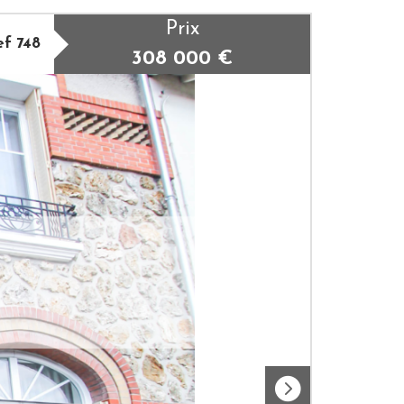
Prix
ef 748
308 000
€