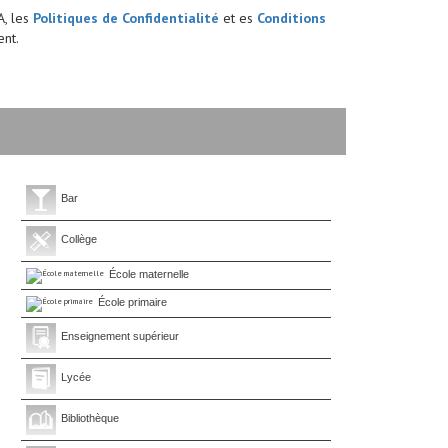
A, les
Politiques de Confidentialité
et es
Conditions
nt.
Bar
Collège
École maternelle
École primaire
Enseignement supérieur
Lycée
Bibliothèque