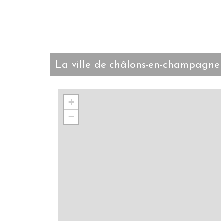
la ville de châlons-en-champagne
+
−