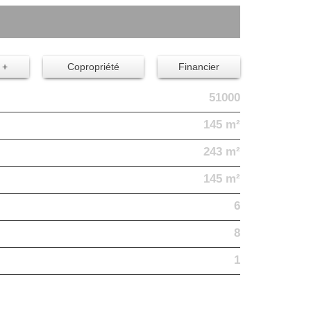
 +
Copropriété
Financier
51000
145 m²
243 m²
145 m²
6
8
1