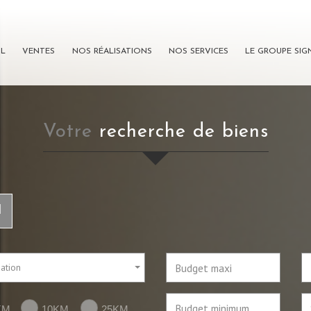
IL
VENTES
NOS RÉALISATIONS
NOS SERVICES
LE GROUPE SI
votre
recherche de biens
l
sation
KM
10KM
25KM