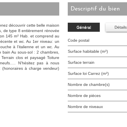
descriptif du bien
enez découvrir cette belle maison
Général
Détails
s, de type 8 entièrement rénovée
iron 145 m² Hab. et comprend au
Code postal
 récente et wc. Au 1er niveau: un
ouche à l'italienne et un wc. Au
Surface habitable (m²)
 bain Au sous-sol : 2 chambres,
Terrain clos et paysagé Toiture
surface terrain
 neufs..... N'hésitez pas à nous
€ (honoraires à charge vendeur)
Surface loi Carrez (m²)
Nombre de chambre(s)
Nombre de pièces
Nombre de niveaux