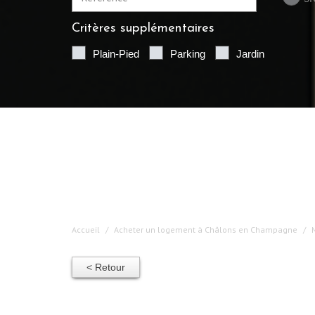
Critères supplémentaires
Plain-Pied
Parking
Jardin
Accueil
Acheter un logement à Châlons en Champagne
< Retour