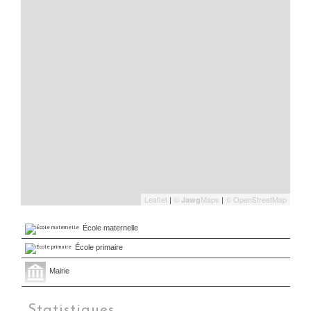
Leaflet
|
©
Maps
|
© OpenStreetMap
Jawg
École maternelle
École primaire
Mairie
Statistiques