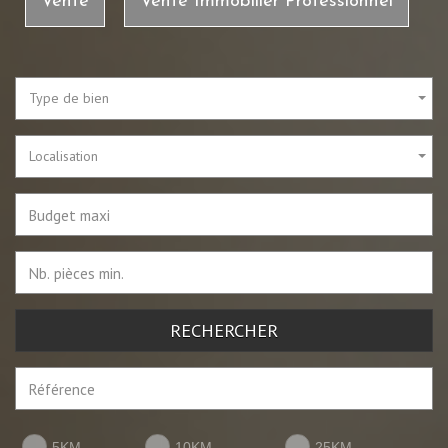
Vente
Vente Immobilier Professionnel
Type de bien
Localisation
RECHERCHER
5KM
10KM
25KM