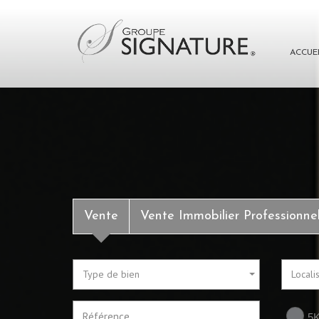
ACCUE
Vente
Vente Immobilier Professionne
Type de bien
Locali
5