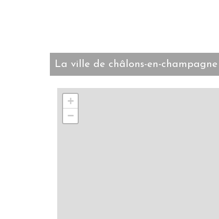
la ville de châlons-en-champagne
+
−