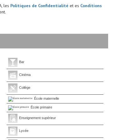
A, les
Politiques de Confidentialité
et es
Conditions
nt.
Bar
Cinéma
Collège
École maternelle
École primaire
Enseignement supérieur
Lycée