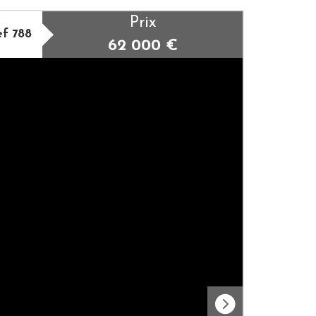
Prix
f 788
62 000
€