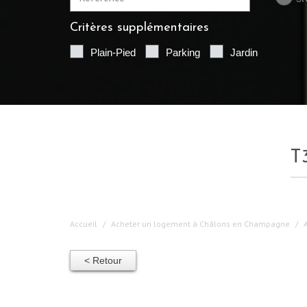
Critères supplémentaires
Plain-Pied
Parking
Jardin
Accueil
Acheter un logement à Châlons en Champagne
< Retour