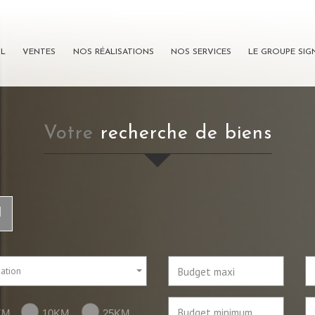
IL
VENTES
NOS RÉALISATIONS
NOS SERVICES
LE GROUPE SI
votre
recherche de biens
l
sation
KM
10KM
25KM