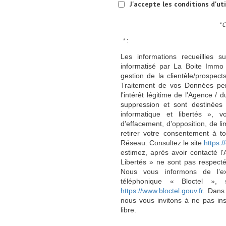
J'accepte les conditions d'ut
* 
* :
Les informations recueillies s
informatisé par La Boite Immo 
gestion de la clientèle/prospe
Traitement de vos Données per
l'intérêt légitime de l'Agence 
suppression et sont destinée
informatique et libertés », v
d’effacement, d’opposition, de l
retirer votre consentement à t
Réseau. Consultez le site
https://
estimez, après avoir contacté l
Libertés » ne sont pas respect
Nous vous informons de l’ex
téléphonique « Bloctel », 
https://www.bloctel.gouv.fr
. Dans
nous vous invitons à ne pas in
libre.