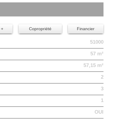
 +
Copropriété
Financier
51000
57 m²
57,15 m²
2
3
1
OUI