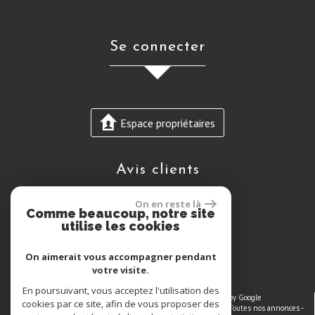
se connecter
Espace propriétaires
avis clients
On en reste là
Comme beaucoup, notre site
utilise les cookies
On aimerait vous accompagner pendant
votre visite.
En poursuivant, vous acceptez l'utilisation des
© 2026 | Tous droits réservés | Traduction powered by Google
cookies par ce site, afin de vous proposer des
Plan du site
-
Mentions légales
-
Nos honoraires
-
Liens
-
Admin
-
Toutes nos annonces
-