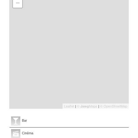
−
Leaflet
|
©
Maps
|
© OpenStreetMap
Jawg
Bar
Cinéma