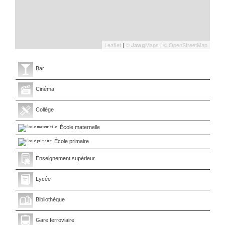
Leaflet
|
©
Maps
|
© OpenStreetMap
Jawg
Bar
Cinéma
Collège
École maternelle
École primaire
Enseignement supérieur
Lycée
Bibliothèque
Gare ferroviaire