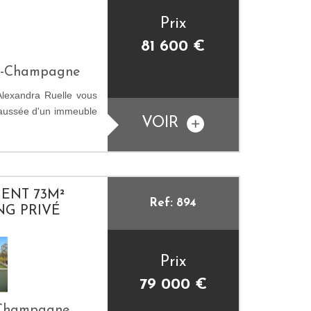
Prix
81 600
€
En-Champagne
Alexandra Ruelle vous
haussée d'un immeuble
VOIR
ENT 73M²
Ref: 894
NG PRIVÉ
Prix
79 000
€
n-Champagne