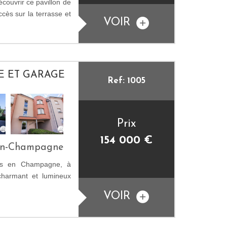
ouvrir ce pavillon de
cès sur la terrasse et
VOIR
SE ET GARAGE
Ref: 1005
Prix
154 000
€
-En-Champagne
ons en Champagne, à
 charmant et lumineux
VOIR