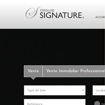
ACCUE
Vente
Vente Immobilier Professionne
Type de bien
Locali
5