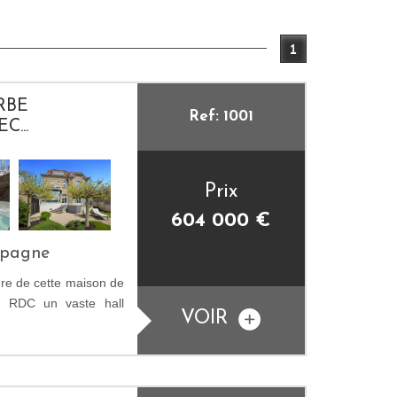
1
RBE
Ref: 1001
...
Prix
604 000
€
mpagne
ère de cette maison de
n RDC un vaste hall
VOIR