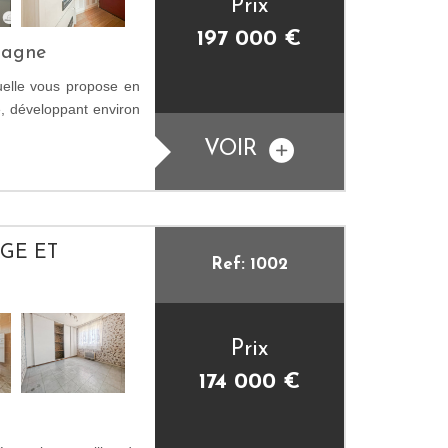
Prix
197 000
€
pagne
uelle vous propose en
e, développant environ
VOIR
GE ET
Ref: 1002
Prix
174 000
€