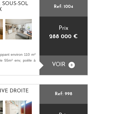
R SOUS-SOL
Ref: 1004
X
Prix
288 000
€
ppant environ 110 m²
 de 55m² env, poêle à
VOIR
IVE DROITE
Ref: 998