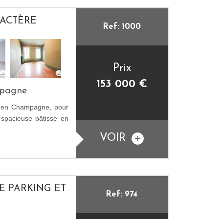
RACTÈRE
Ref: 1000
Prix
153 000
€
mpagne
s en Champagne, pour
 spacieuse bâtisse en
VOIR
DE PARKING ET
Ref: 974