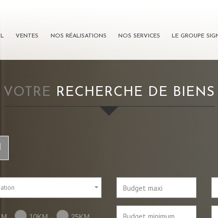
IL
VENTES
NOS RÉALISATIONS
NOS SERVICES
LE GROUPE SI
VOTRE
RECHERCHE DE BIENS
l
sation
KM
10KM
25KM