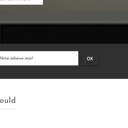
OK
hould