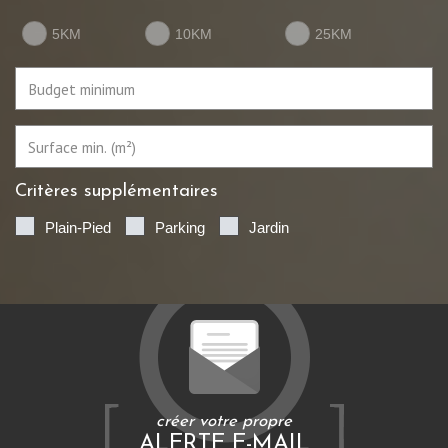
5KM
10KM
25KM
Critères supplémentaires
Plain-Pied
Parking
Jardin
créer votre propre
ALERTE E-MAIL